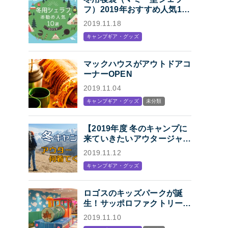
フ）2019年おすすめ人気10
選「冬キャンプの寝袋はマミ
2019.11.18
ー型シェラフで決まり！」
キャンプギア・グッズ
マックハウスがアウトドアコ
ーナーOPEN
2019.11.04
キャンプギア・グッズ
未分類
【2019年度 冬のキャンプに
来ていきたいアウタージャケ
ット特集】キャンプ・アウト
2019.11.12
ドアにオススメの、人気アウ
キャンプギア・グッズ
トドアブランド各社のジャケ
ットまとめ【Mens】
ロゴスのキッズパークが誕
生！サッポロファクトリー内
「KIDS STATION
2019.11.10
produced by LOGOS」オー