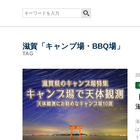
滋賀「キャンプ場・BBQ場」
TAG
20
滋
は
ト