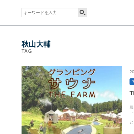
秋山大輔
TAG
20
農
「
と