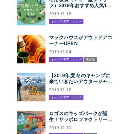
フ）2019年おすすめ人気10
選「冬キャンプの寝袋はマミ
2019.11.18
ー型シェラフで決まり！」
キャンプギア・グッズ
マックハウスがアウトドアコ
ーナーOPEN
2019.11.04
キャンプギア・グッズ
未分類
【2019年度 冬のキャンプに
来ていきたいアウタージャケ
ット特集】キャンプ・アウト
2019.11.12
ドアにオススメの、人気アウ
キャンプギア・グッズ
トドアブランド各社のジャケ
ットまとめ【Mens】
ロゴスのキッズパークが誕
生！サッポロファクトリー内
「KIDS STATION
2019.11.10
produced by LOGOS」オー