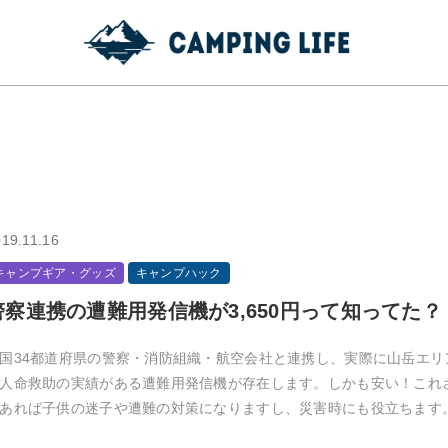
19.11.16
キャンプギア・グッズ
キャンプハック
警察連携の遭難用発信機が3,650円って知ってた？
国34都道府県の警察・消防組織・航空会社と連携し、実際に山岳エリ
人命救助の実績がある遭難用発信機が存在します。しかも安い！これ
あれば子供の迷子や遭難の対策になりますし、災害時にも役立ちます