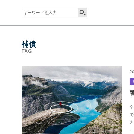
補償
TAG
20
全
で
え
…