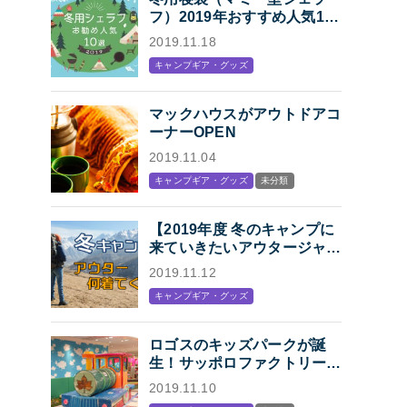
フ）2019年おすすめ人気10
選「冬キャンプの寝袋はマミ
2019.11.18
ー型シェラフで決まり！」
キャンプギア・グッズ
マックハウスがアウトドアコ
ーナーOPEN
2019.11.04
キャンプギア・グッズ
未分類
【2019年度 冬のキャンプに
来ていきたいアウタージャケ
ット特集】キャンプ・アウト
2019.11.12
ドアにオススメの、人気アウ
キャンプギア・グッズ
トドアブランド各社のジャケ
ットまとめ【Mens】
ロゴスのキッズパークが誕
生！サッポロファクトリー内
「KIDS STATION
2019.11.10
produced by LOGOS」オー