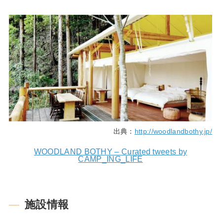
出典：
http://woodlandbothy.jp/
WOODLAND BOTHY – Curated tweets by
CAMP_ING_LIFE
施設情報