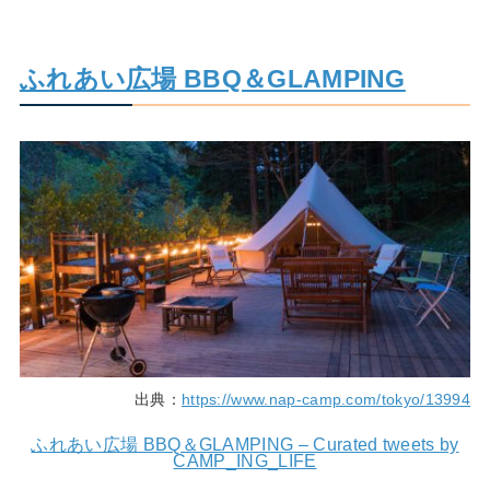
ふれあい広場 BBQ＆GLAMPING
出典：
https://www.nap-camp.com/tokyo/13994
ふれあい広場 BBQ＆GLAMPING – Curated tweets by
CAMP_ING_LIFE