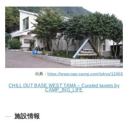
出典：
https://www.nap-camp.com/tokyo/12466
CHILL OUT BASE WEST TAMA – Curated tweets by
CAMP_ING_LIFE
施設情報