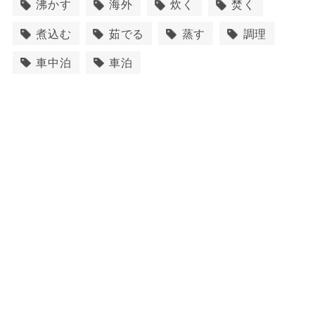
沸かす
海外
炊く
焚く
煮込む
茹でる
蒸す
調理
車中泊
車泊