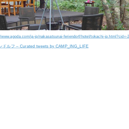
//www.agoda.com/ja-jp/nakasatsunai-feriendorf/hotel/tokachi-jp.html?cid=-
Curated tweets by CAMP_ING_LIFE