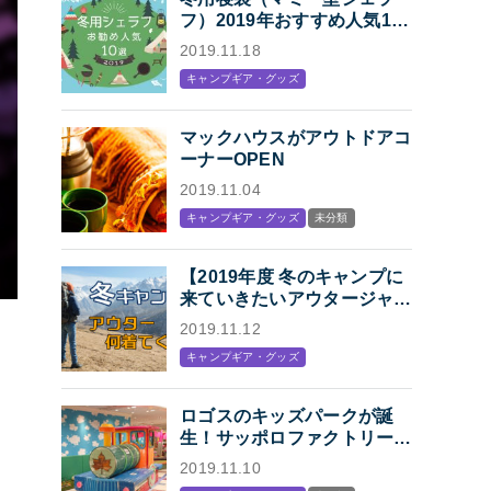
フ）2019年おすすめ人気10
選「冬キャンプの寝袋はマミ
2019.11.18
ー型シェラフで決まり！」
キャンプギア・グッズ
マックハウスがアウトドアコ
ーナーOPEN
2019.11.04
キャンプギア・グッズ
未分類
【2019年度 冬のキャンプに
来ていきたいアウタージャケ
ット特集】キャンプ・アウト
2019.11.12
ドアにオススメの、人気アウ
キャンプギア・グッズ
トドアブランド各社のジャケ
ットまとめ【Mens】
ロゴスのキッズパークが誕
生！サッポロファクトリー内
「KIDS STATION
2019.11.10
produced by LOGOS」オー