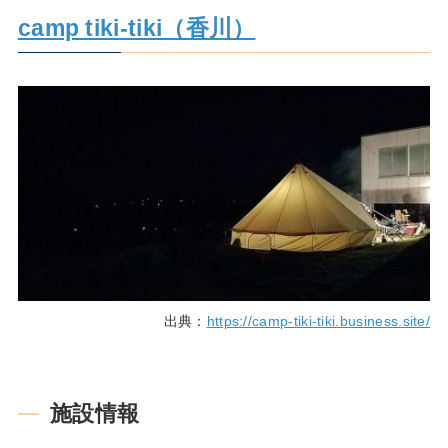
camp tiki-tiki（香川）
出典：
https://camp-tiki-tiki.business.site/
施設情報