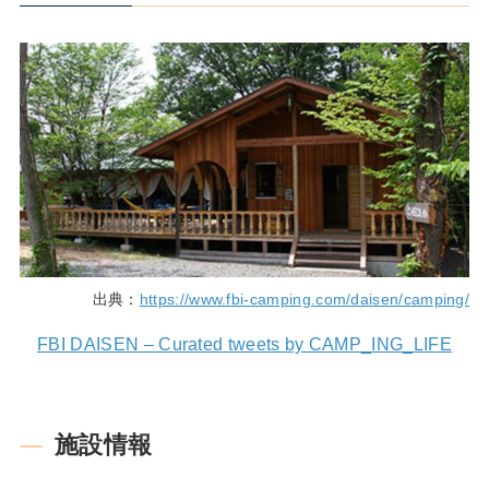
出典：
https://www.fbi-camping.com/daisen/camping/
FBI DAISEN – Curated tweets by CAMP_ING_LIFE
施設情報