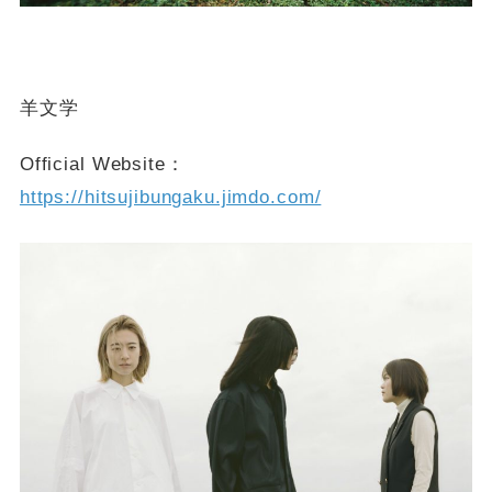
羊文学
Official Website：
https://hitsujibungaku.jimdo.com/