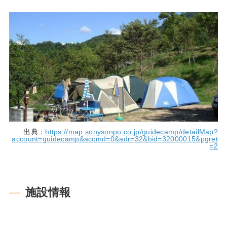
出典：
https://map.sonysonpo.co.jp/guidecamp/detailMap?
account=guidecamp&accmd=0&adr=32&bid=32000015&pgret
=2
施設情報