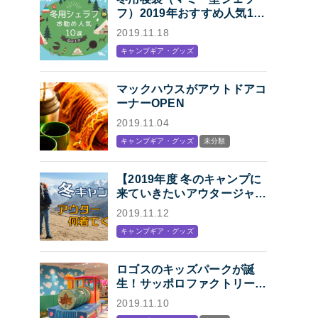
フ）2019年おすすめ人気10
選「冬キャンプの寝袋はマミ
2019.11.18
ー型シェラフで決まり！」
キャンプギア・グッズ
マックハウスがアウトドアコ
ーナーOPEN
2019.11.04
キャンプギア・グッズ
未分類
【2019年度 冬のキャンプに
来ていきたいアウタージャケ
ット特集】キャンプ・アウト
2019.11.12
ドアにオススメの、人気アウ
キャンプギア・グッズ
トドアブランド各社のジャケ
ットまとめ【Mens】
ロゴスのキッズパークが誕
生！サッポロファクトリー内
「KIDS STATION
2019.11.10
produced by LOGOS」オー