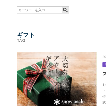
ギフト
TAG
20
お
ト
特
式