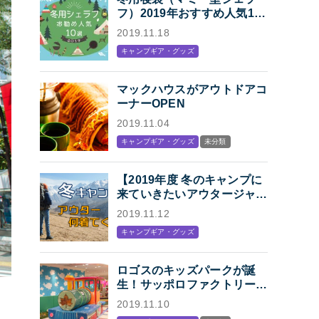
フ）2019年おすすめ人気10
選「冬キャンプの寝袋はマミ
2019.11.18
ー型シェラフで決まり！」
キャンプギア・グッズ
マックハウスがアウトドアコ
ーナーOPEN
2019.11.04
キャンプギア・グッズ
未分類
【2019年度 冬のキャンプに
来ていきたいアウタージャケ
ット特集】キャンプ・アウト
2019.11.12
ドアにオススメの、人気アウ
キャンプギア・グッズ
トドアブランド各社のジャケ
ットまとめ【Mens】
ロゴスのキッズパークが誕
生！サッポロファクトリー内
「KIDS STATION
2019.11.10
produced by LOGOS」オー