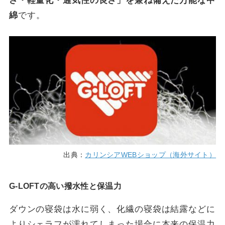
さ・軽量化・通気性の良さ」を兼ね備えた万能な中
綿
です。
出典：
カリンシアWEBショップ（海外サイト）
G-LOFTの高い撥水性と保温力
ダウンの寝袋は水に弱く、化繊の寝袋は結露などに
よりシェラフが濡れてしまった場合に本来の保温力