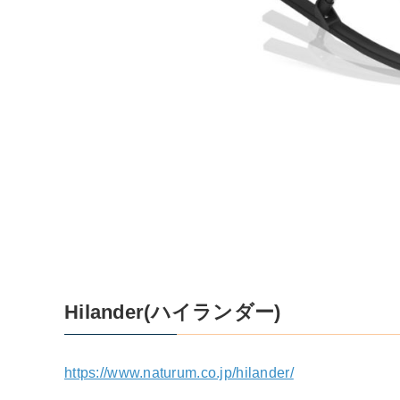
Hilander(ハイランダー)
https://www.naturum.co.jp/hilander/