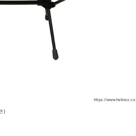
https://www.helinox.co.
さ)