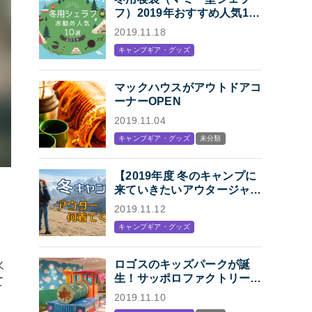
フ）2019年おすすめ人気10
選「冬キャンプの寝袋はマミ
2019.11.18
ー型シェラフで決まり！」
キャンプギア・グッズ
マックハウスがアウトドアコ
ーナーOPEN
2019.11.04
キャンプギア・グッズ
未分類
【2019年度 冬のキャンプに
来ていきたいアウタージャケ
ット特集】キャンプ・アウト
2019.11.12
ドアにオススメの、人気アウ
キャンプギア・グッズ
トドアブランド各社のジャケ
ットまとめ【Mens】
火
ロゴスのキッズパークが誕
生！サッポロファクトリー内
て
「KIDS STATION
2019.11.10
produced by LOGOS」オー