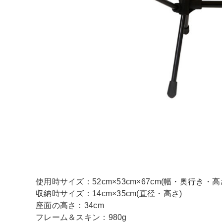
使用時サイズ：52cm×53cm×67cm(幅・奥行き・高
収納時サイズ：14cm×35cm(直径・高さ)
座面の高さ：34cm
フレーム＆スキン：980g