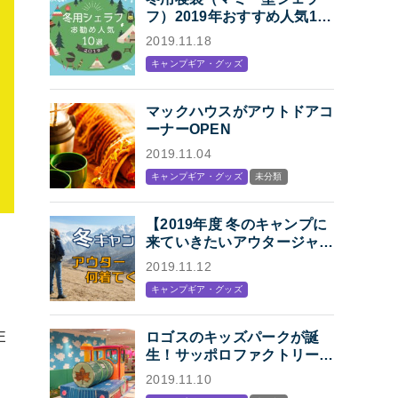
フ）2019年おすすめ人気10
選「冬キャンプの寝袋はマミ
2019.11.18
ー型シェラフで決まり！」
キャンプギア・グッズ
マックハウスがアウトドアコ
ーナーOPEN
2019.11.04
キャンプギア・グッズ
未分類
【2019年度 冬のキャンプに
来ていきたいアウタージャケ
ット特集】キャンプ・アウト
2019.11.12
ドアにオススメの、人気アウ
キャンプギア・グッズ
トドアブランド各社のジャケ
ットまとめ【Mens】
E
ロゴスのキッズパークが誕
生！サッポロファクトリー内
ー
「KIDS STATION
2019.11.10
produced by LOGOS」オー