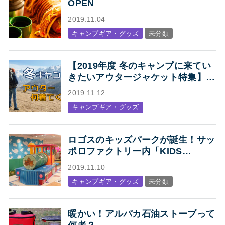
OPEN
2019.11.04
キャンプギア・グッズ
未分類
【2019年度 冬のキャンプに来てい
きたいアウタージャケット特集】キ
ャンプ・アウトドアにオススメの、
2019.11.12
人気アウトドアブランド各社のジャ
キャンプギア・グッズ
ケットまとめ【Mens】
ロゴスのキッズパークが誕生！サッ
ポロファクトリー内「KIDS
STATION produced by LOGOS」
2019.11.10
オープン
キャンプギア・グッズ
未分類
暖かい！アルパカ石油ストーブって