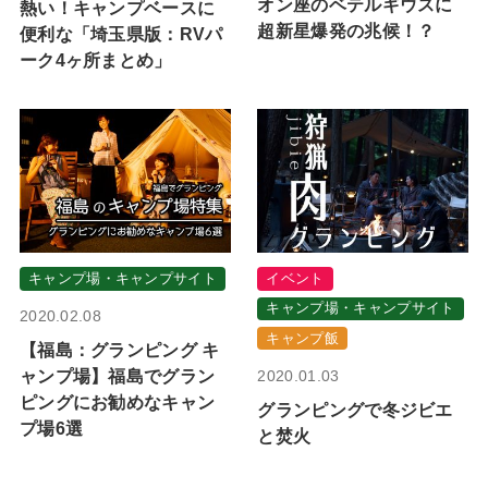
オン座のベテルギウスに
熱い！キャンプベースに
超新星爆発の兆候！？
便利な「埼玉県版：RVパ
ーク4ヶ所まとめ」
キャンプ場・キャンプサイト
イベント
キャンプ場・キャンプサイト
2020.02.08
キャンプ飯
【福島：グランピング キ
ャンプ場】福島でグラン
2020.01.03
ピングにお勧めなキャン
グランピングで冬ジビエ
プ場6選
と焚火