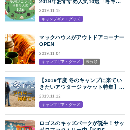
2019年おすすめ人気10選「冬キャ
ンプの寝袋はマミー型シェラフで決
2019.11.18
まり！」
キャンプギア・グッズ
マックハウスがアウトドアコーナー
OPEN
2019.11.04
キャンプギア・グッズ
未分類
【2019年度 冬のキャンプに来てい
きたいアウタージャケット特集】キ
ャンプ・アウトドアにオススメの、
2019.11.12
人気アウトドアブランド各社のジャ
キャンプギア・グッズ
ケットまとめ【Mens】
ロゴスのキッズパークが誕生！サッ
ポロファクトリー内「KIDS