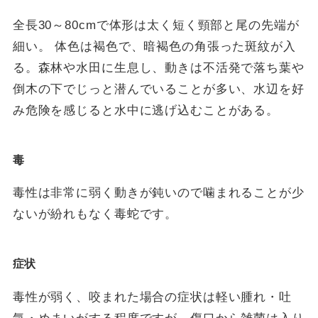
全長30～80cmで体形は太く短く頸部と尾の先端が
細い。 体色は褐色で、暗褐色の角張った斑紋が入
る。森林や水田に生息し、動きは不活発で落ち葉や
倒木の下でじっと潜んでいることが多い、水辺を好
み危険を感じると水中に逃げ込むことがある。
毒
毒性は非常に弱く動きが鈍いので噛まれることが少
ないが紛れもなく毒蛇です。
症状
毒性が弱く、咬まれた場合の症状は軽い腫れ・吐
気・めまいがする程度ですが、傷口から雑菌は入り