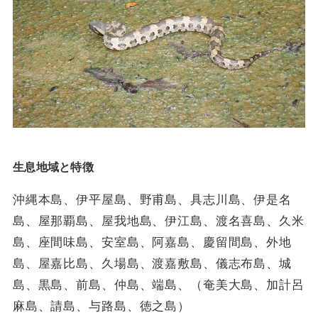
生息地域と特徴
沖縄本島、伊平屋島、野甫島、具志川島、伊是名
島、屋那覇島、屋我地島、伊江島、渡名喜島、久米
島、座間味島、安室島、阿嘉島、慶留間島、外地
島、屋嘉比島、久場島、渡嘉敷島、儀志布島、城
島、黒島、前島、仲島、端島、（奄美大島、加計呂
麻島、請島、与路島、徳之島）