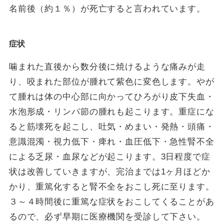
名前後（約１％）が死亡すると言われています。
症状
噛まれた直後から数分後に焼けるような痛みが走
り、咬まれた部位が腫れて紫色に変色します。やが
て腫れは体の中心部に向かってひろがり皮下失血・
水泡形成・リンパ節の腫れも起こります。重症にな
ると筋壊死を起こし、吐気・めまい・発熱・頭痛・
意識混濁・視力低下・痺れ・血圧低下・急性腎不全
による乏尿・血尿などが起こります。3日程度で症
状は改善していきますが、完治までは1ヶ月ほどか
かり、重篤化すると腎不全をおこし死に至ります。
３～４時間後に重篤な症状をおこしてくることがあ
るので、必ず早期に医療機関を受診して下さい。