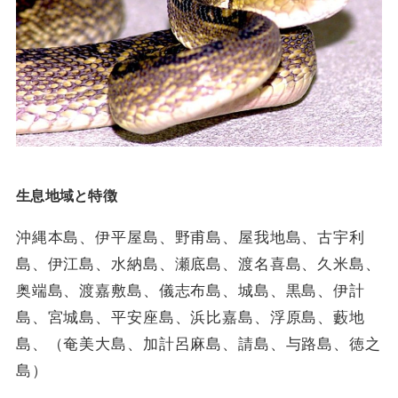
生息地域と特徴
沖縄本島、伊平屋島、野甫島、屋我地島、古宇利
島、伊江島、水納島、瀬底島、渡名喜島、久米島、
奥端島、渡嘉敷島、儀志布島、城島、黒島、伊計
島、宮城島、平安座島、浜比嘉島、浮原島、藪地
島、（奄美大島、加計呂麻島、請島、与路島、徳之
島）