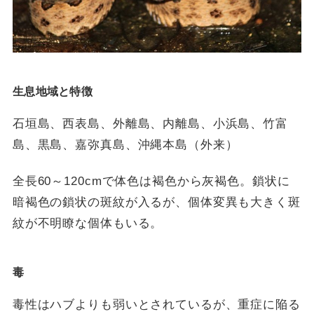
生息地域と特徴
石垣島、西表島、外離島、内離島、小浜島、竹富
島、黒島、嘉弥真島、沖縄本島（外来）
全長60～120cmで体色は褐色から灰褐色。鎖状に
暗褐色の鎖状の斑紋が入るが、個体変異も大きく斑
紋が不明瞭な個体もいる。
毒
毒性はハブよりも弱いとされているが、重症に陥る