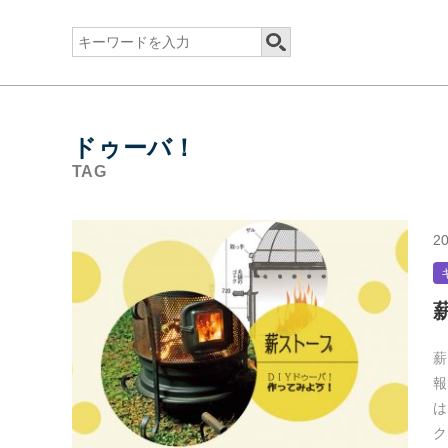
ドゥーバ！
TAG
20
薪
報
は
ク