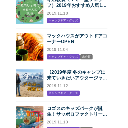
フ）2019年おすすめ人気10
選「冬キャンプの寝袋はマミ
2019.11.18
ー型シェラフで決まり！」
キャンプギア・グッズ
マックハウスがアウトドアコ
ーナーOPEN
2019.11.04
キャンプギア・グッズ
未分類
【2019年度 冬のキャンプに
来ていきたいアウタージャケ
ット特集】キャンプ・アウト
2019.11.12
ドアにオススメの、人気アウ
キャンプギア・グッズ
トドアブランド各社のジャケ
ットまとめ【Mens】
ロゴスのキッズパークが誕
生！サッポロファクトリー内
「KIDS STATION
2019.11.10
produced by LOGOS」オー