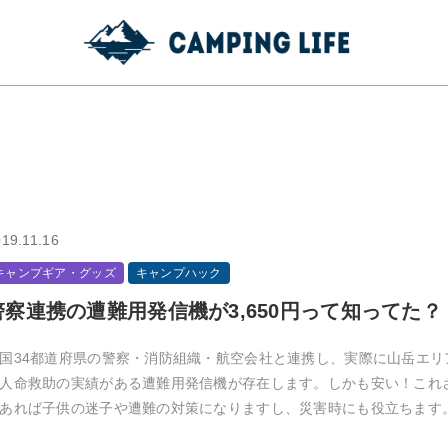
19.11.16
キャンプギア・グッズ
キャンプハック
警察連携の遭難用発信機が3,650円って知ってた？
国34都道府県の警察・消防組織・航空会社と連携し、実際に山岳エリ
人命救助の実績がある遭難用発信機が存在します。しかも安い！これ
あれば子供の迷子や遭難の対策になりますし、災害時にも役立ちます