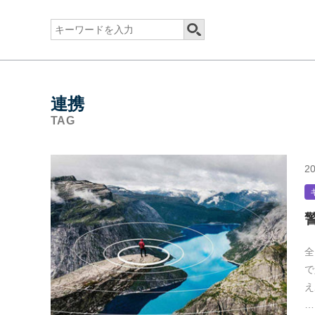
連携
TAG
20
全
で
え
…