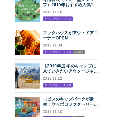
フ）2019年おすすめ人気10
選「冬キャンプの寝袋はマミ
2019.11.18
ー型シェラフで決まり！」
キャンプギア・グッズ
マックハウスがアウトドアコ
ーナーOPEN
2019.11.04
キャンプギア・グッズ
未分類
【2019年度 冬のキャンプに
来ていきたいアウタージャケ
ット特集】キャンプ・アウト
2019.11.12
ドアにオススメの、人気アウ
キャンプギア・グッズ
トドアブランド各社のジャケ
ットまとめ【Mens】
ロゴスのキッズパークが誕
生！サッポロファクトリー内
「KIDS STATION
2019.11.10
produced by LOGOS」オー