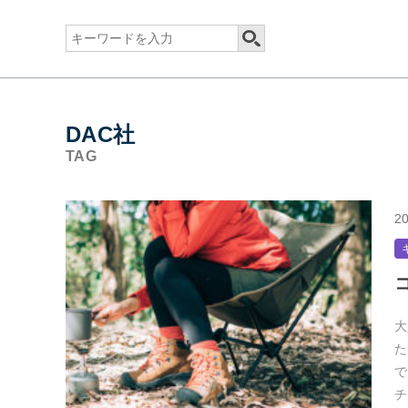
DAC社
TAG
20
大
た
で
チ