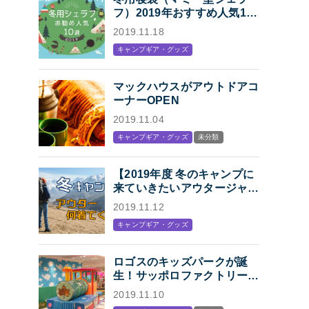
フ）2019年おすすめ人気10
選「冬キャンプの寝袋はマミ
2019.11.18
ー型シェラフで決まり！」
キャンプギア・グッズ
マックハウスがアウトドアコ
ーナーOPEN
2019.11.04
キャンプギア・グッズ
未分類
【2019年度 冬のキャンプに
来ていきたいアウタージャケ
ット特集】キャンプ・アウト
2019.11.12
ドアにオススメの、人気アウ
キャンプギア・グッズ
トドアブランド各社のジャケ
ットまとめ【Mens】
ロゴスのキッズパークが誕
生！サッポロファクトリー内
「KIDS STATION
2019.11.10
produced by LOGOS」オー