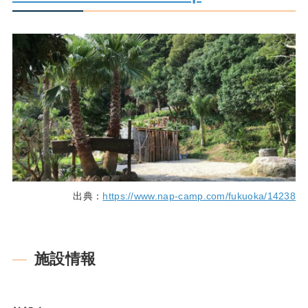
出典：
https://www.nap-camp.com/fukuoka/14238
施設情報