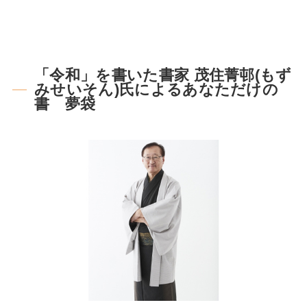
「令和」を書いた書家 茂住菁邨(もず
みせいそん)氏によるあなただけの
書 夢袋