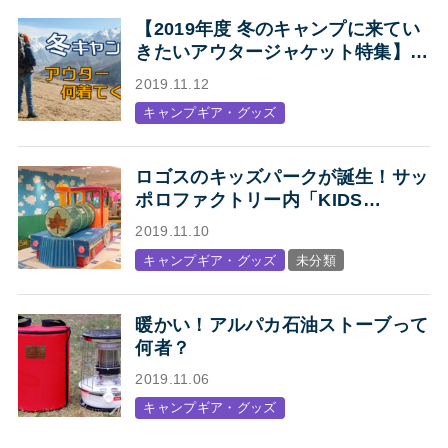
【2019年度 冬のキャンプに来てい
きたいアウタージャケット特集】キ
ャンプ・アウトドアにオススメの、
2019.11.12
人気アウトドアブランド各社のジャ
キャンプギア・グッズ
ケットまとめ【Mens】
ロゴスのキッズパークが誕生！サッ
ポロファクトリー内「KIDS
STATION produced by LOGOS」
2019.11.10
オープン
キャンプギア・グッズ
未分類
暖かい！アルパカ石油ストーブって
何者？
2019.11.06
キャンプギア・グッズ